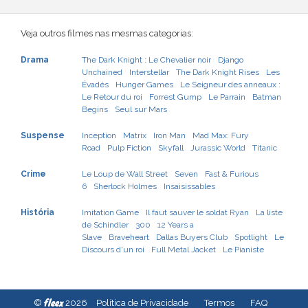
Veja outros filmes nas mesmas categorias:
Drama
The Dark Knight : Le Chevalier noir
Django
Unchained
Interstellar
The Dark Knight Rises
Les
Évadés
Hunger Games
Le Seigneur des anneaux :
Le Retour du roi
Forrest Gump
Le Parrain
Batman
Begins
Seul sur Mars
Suspense
Inception
Matrix
Iron Man
Mad Max: Fury
Road
Pulp Fiction
Skyfall
Jurassic World
Titanic
Crime
Le Loup de Wall Street
Seven
Fast & Furious
6
Sherlock Holmes
Insaisissables
História
Imitation Game
Il faut sauver le soldat Ryan
La liste
de Schindler
300
12 Years a
Slave
Braveheart
Dallas Buyers Club
Spotlight
Le
Discours d'un roi
Full Metal Jacket
Le Pianiste
fleex
©
2026
Política de Privacidade
Termos
FAQ