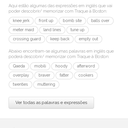
Aqui estão algumas das expressões em inglês que vai
poder descobrir/ memorizar com
Traque à Boston
:
knee jerk
front up
bomb site
balls over
meter maid
land lines
tune up
crossing guard
keep back
empty out
Abaixo encontram-se algumas palavras em inglês que
poderá descobrir/ memorizar com
Traque à Boston
:
Qaeda
mobili
hoody
afterword
overplay
braver
fatter
cookers
twenties
muttering
Ver todas as palavras e expressões