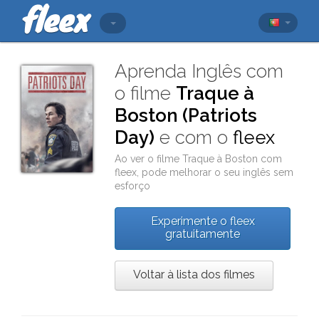
Aprenda Inglês com
o filme
Traque à
Boston (Patriots
Day)
e com o
fleex
Ao ver o filme
Traque à Boston
com
fleex
, pode melhorar o seu inglês sem
esforço
Experimente o fleex
gratuitamente
Voltar à lista dos filmes