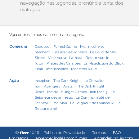
navegação nas legendas, pronúncia lenta dos
diálogos...
Veja outros filmes nas mesmas categorias:
Comédia
Deadpool
Forrest Gump
Moi, moche et
méchant
Les nouveaux héros
Le Loup de Wall
Street
Vice-versa
Là-haut
Retour vers le
futur
Pirates des Caraïbes : La Malédiction du Black
Pearl
Intouchables
Monstres & Cie
Ação
Inception
The Dark Knight : Le Chevalier
noir
Avengers
Avatar
The Dark Knight
Rises
Matrix
Hunger Games
Iron Man 3
Le
Seigneur des anneaux : La Communauté de
l'anneau
Iron Man
Le Seigneur des anneaux : Le
Retour du roi
fleex
©
2026
Política de Privacidade
Termos
FAQ
Empregos
Aprender inglês com filmes
Aprender inglês com