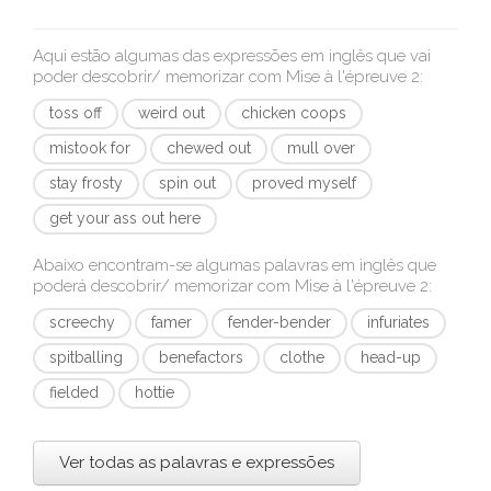
Aqui estão algumas das expressões em inglês que vai
poder descobrir/ memorizar com
Mise à l'épreuve 2
:
toss off
weird out
chicken coops
mistook for
chewed out
mull over
stay frosty
spin out
proved myself
get your ass out here
Abaixo encontram-se algumas palavras em inglês que
poderá descobrir/ memorizar com
Mise à l'épreuve 2
:
screechy
famer
fender-bender
infuriates
spitballing
benefactors
clothe
head-up
fielded
hottie
Ver todas as palavras e expressões