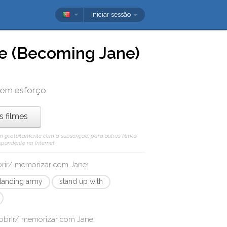
Iniciar sessão
e (Becoming Jane)
 sem esforço
os filmes
 vêm gratuitamente com a subscrição; para outros filmes
spondente na Internet.
obrir/ memorizar com
Jane
:
tanding army
stand up with
cobrir/ memorizar com
Jane
: