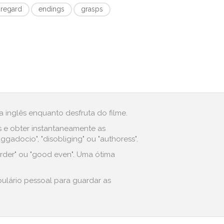
-regard
endings
grasps
 inglês enquanto desfruta do filme.
s e obter instantaneamente as
adocio", "disobliging" ou "authoress".
rder" ou "good even". Uma ótima
bulário pessoal para guardar as