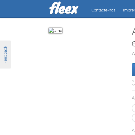
Contacte-nos
Impre
Feedback
A
A 
co
A
A