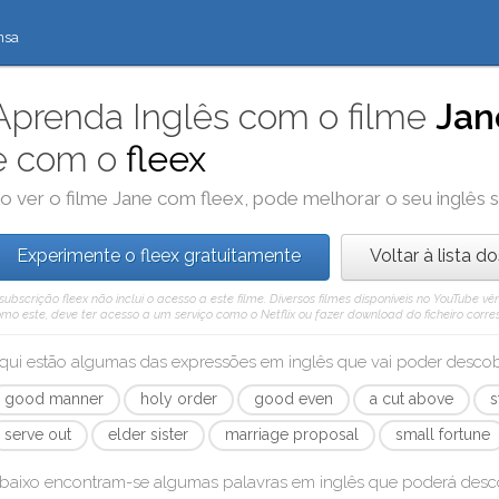
nsa
Aprenda Inglês com o filme
Jan
e com o
fleex
o ver o filme
Jane
com
fleex
, pode melhorar o seu inglês
Experimente o fleex gratuitamente
Voltar à lista d
subscrição fleex não inclui o acesso a este filme. Diversos filmes disponíveis no YouTube
mo este, deve ter acesso a um serviço como o Netflix ou fazer download do ficheiro corre
qui estão algumas das expressões em inglês que vai poder desc
good manner
holy order
good even
a cut above
s
serve out
elder sister
marriage proposal
small fortune
baixo encontram-se algumas palavras em inglês que poderá des