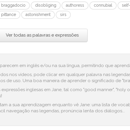
braggadocio
disobliging
authoress
connubial
self
pittance
astonishment
sirs
Ver todas as palavras e expressões
aparecem em inglês e/ou na sua língua, permitindo que aprenda
dos nos vídeos, pode clicar em qualquer palavra nas legenda
s de uso. Uma boa maneira de aprender o significado de "bragg
 expressões inglesas em Jane, tal como "good manner", "holy o
!
litam a sua aprendizagem enquanto vê Jane: uma lista de voca
cil navegação nas legendas, pronúncia lenta dos diálogos...