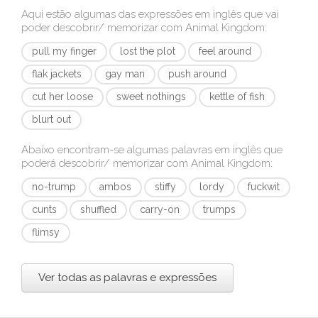
Aqui estão algumas das expressões em inglês que vai
poder descobrir/ memorizar com
Animal Kingdom
:
pull my finger
lost the plot
feel around
flak jackets
gay man
push around
cut her loose
sweet nothings
kettle of fish
blurt out
Abaixo encontram-se algumas palavras em inglês que
poderá descobrir/ memorizar com
Animal Kingdom
:
no-trump
ambos
stiffy
lordy
fuckwit
cunts
shuffled
carry-on
trumps
flimsy
Ver todas as palavras e expressões