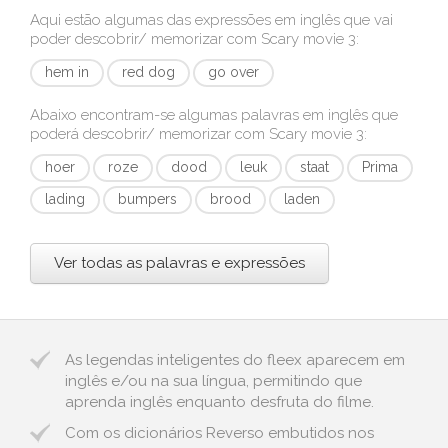
Aqui estão algumas das expressões em inglês que vai
poder descobrir/ memorizar com
Scary movie 3
:
hem in
red dog
go over
Abaixo encontram-se algumas palavras em inglês que
poderá descobrir/ memorizar com
Scary movie 3
:
hoer
roze
dood
leuk
staat
Prima
lading
bumpers
brood
laden
Ver todas as palavras e expressões
As legendas inteligentes do fleex aparecem em
inglês e/ou na sua língua, permitindo que
aprenda inglês enquanto desfruta do filme.
Com os dicionários Reverso embutidos nos