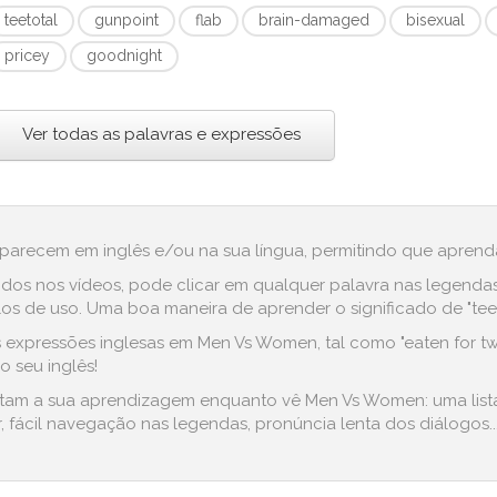
teetotal
gunpoint
flab
brain-damaged
bisexual
pricey
goodnight
Ver todas as palavras e expressões
aparecem em inglês e/ou na sua língua, permitindo que aprenda
dos nos vídeos, pode clicar em qualquer palavra nas legenda
 de uso. Uma boa maneira de aprender o significado de "teetota
expressões inglesas em Men Vs Women, tal como "eaten for two", 
 seu inglês!
ilitam a sua aprendizagem enquanto vê Men Vs Women: uma list
 fácil navegação nas legendas, pronúncia lenta dos diálogos..