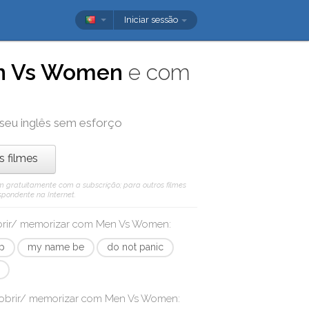
Iniciar sessão
n Vs Women
e com
 seu inglês sem esforço
os filmes
 vêm gratuitamente com a subscrição; para outros filmes
spondente na Internet.
obrir/ memorizar com
Men Vs Women
:
ep
my name be
do not panic
cobrir/ memorizar com
Men Vs Women
: