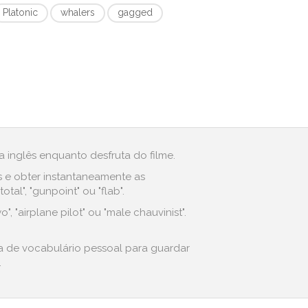
Platonic
whalers
gagged
 inglês enquanto desfruta do filme.
s e obter instantaneamente as
l", "gunpoint" ou "flab".
"airplane pilot" ou "male chauvinist".
a de vocabulário pessoal para guardar
.