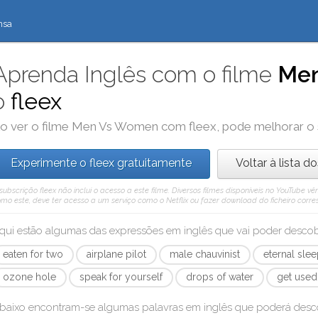
nsa
Aprenda Inglês com o filme
Me
o
fleex
o ver o filme
Men Vs Women
com
fleex
, pode melhorar o
Experimente o fleex gratuitamente
Voltar à lista d
subscrição fleex não inclui o acesso a este filme. Diversos filmes disponíveis no YouTube
mo este, deve ter acesso a um serviço como o Netflix ou fazer download do ficheiro corre
qui estão algumas das expressões em inglês que vai poder desc
eaten for two
airplane pilot
male chauvinist
eternal sle
ozone hole
speak for yourself
drops of water
get used
baixo encontram-se algumas palavras em inglês que poderá des