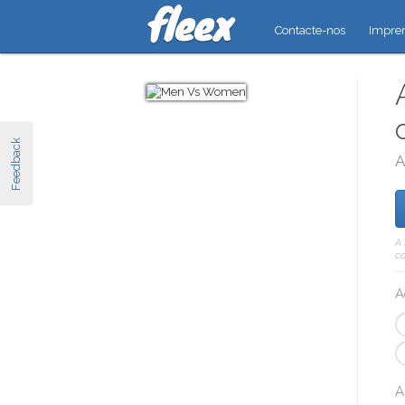
Contacte-nos
Impre
Feedback
A
A 
co
A
A