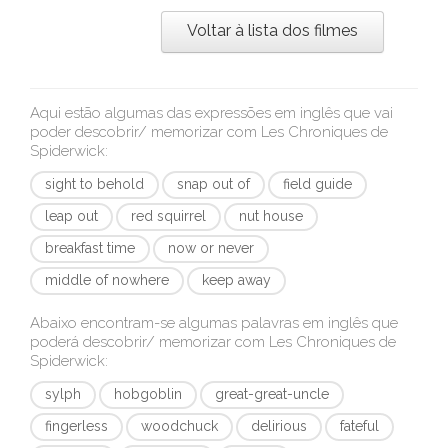
Voltar à lista dos filmes
Aqui estão algumas das expressões em inglês que vai
poder descobrir/ memorizar com
Les Chroniques de
Spiderwick
:
sight to behold
snap out of
field guide
leap out
red squirrel
nut house
breakfast time
now or never
middle of nowhere
keep away
Abaixo encontram-se algumas palavras em inglês que
poderá descobrir/ memorizar com
Les Chroniques de
Spiderwick
:
sylph
hobgoblin
great-great-uncle
fingerless
woodchuck
delirious
fateful