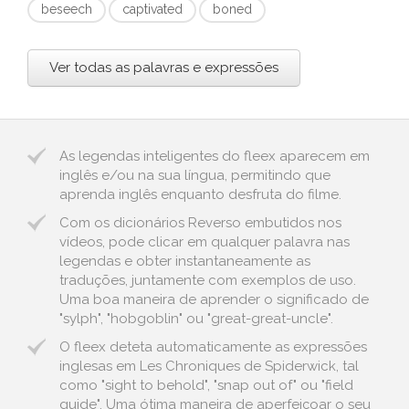
beseech
captivated
boned
Ver todas as palavras e expressões
As legendas inteligentes do fleex aparecem em
inglês e/ou na sua língua, permitindo que
aprenda inglês enquanto desfruta do filme.
Com os dicionários Reverso embutidos nos
vídeos, pode clicar em qualquer palavra nas
legendas e obter instantaneamente as
traduções, juntamente com exemplos de uso.
Uma boa maneira de aprender o significado de
"sylph", "hobgoblin" ou "great-great-uncle".
O fleex deteta automaticamente as expressões
inglesas em Les Chroniques de Spiderwick, tal
como "sight to behold", "snap out of" ou "field
guide". Uma ótima maneira de aperfeiçoar o seu