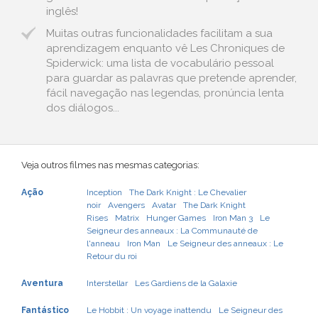
inglês!
Muitas outras funcionalidades facilitam a sua
aprendizagem enquanto vê Les Chroniques de
Spiderwick: uma lista de vocabulário pessoal
para guardar as palavras que pretende aprender,
fácil navegação nas legendas, pronúncia lenta
dos diálogos...
Veja outros filmes nas mesmas categorias:
Ação
Inception
The Dark Knight : Le Chevalier
noir
Avengers
Avatar
The Dark Knight
Rises
Matrix
Hunger Games
Iron Man 3
Le
Seigneur des anneaux : La Communauté de
l'anneau
Iron Man
Le Seigneur des anneaux : Le
Retour du roi
Aventura
Interstellar
Les Gardiens de la Galaxie
Fantástico
Le Hobbit : Un voyage inattendu
Le Seigneur des