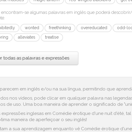
 encontram-se algumas palavras em inglês que poderá descobri
été
:
hibitedly
wonted
freethinking
overeducated
odd-lo
ring
alleviates
treatise
r todas as palavras e expressões
aparecem em inglês e/ou na sua língua, permitindo que aprenda
dos nos vídeos, pode clicar em qualquer palavra nas legenda
 de uso. Uma boa maneira de aprender o significado de "uninhib
expressões inglesas em Comédie érotique d'une nuit d'été, tal
 ótima maneira de aperfeiçoar o seu inglês!
litam a sua aprendizagem enquanto vê Comédie érotique d'une n