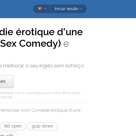
Iniciar sessão
ie érotique d'une
s Sex Comedy)
e
e melhorar o seu inglês sem esforço
mes
atuitamente com a subscrição; para outros filmes como
Internet.
/ memorizar com
Comédie érotique d'une
fall open
gulp down
ver with