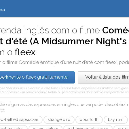
nsa
enda Inglês com o filme
Coméd
it d'été (A Midsummer Night'
m o
fleex
r o filme
Comédie érotique d'une nuit d'été
com
fleex
, pod
perimente o fleex gratuitamente
Voltar à lista dos fil
ção fleex não inclui o acesso a este filme. Diversos filmes disponíveis no YouTube vêm gr
e ter acesso a um serviço como o Netflix ou fazer download do ficheiro correspondente na 
stão algumas das expressões em inglês que vai poder descobrir
été
:
ow-bellied sapsucker
strange bird
pour forth
bay rum
oral muscles
magic lantern
red-winged blackbird
get o