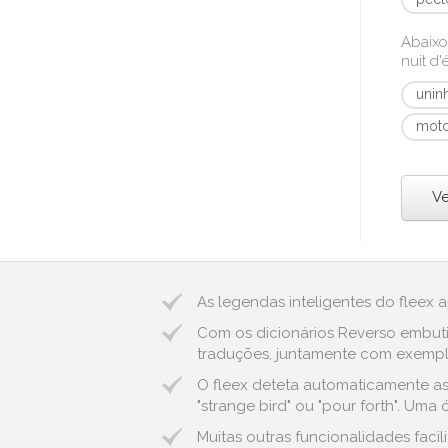
Abaixo
nuit d'
unin
moto
Ve
As legendas inteligentes do fleex 
Com os dicionários Reverso embuti
traduções, juntamente com exemplos
O fleex deteta automaticamente as 
"strange bird" ou "pour forth". Uma
Muitas outras funcionalidades faci