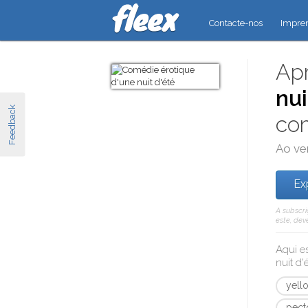
Contacte-nos
Impre
Apr
nu
Feedback
co
Ao ve
Ex
A subscri
este, dev
Aqui e
nuit d'
yell
pect