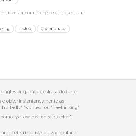
r/ memorizar com
Comédie érotique d'une
oking
instep
second-rate
 inglês enquanto desfruta do filme.
s e obter instantaneamente as
itedly", "wonted" ou "freethinking".
 como "yellow-bellied sapsucker",
uit d'été: uma lista de vocabulário