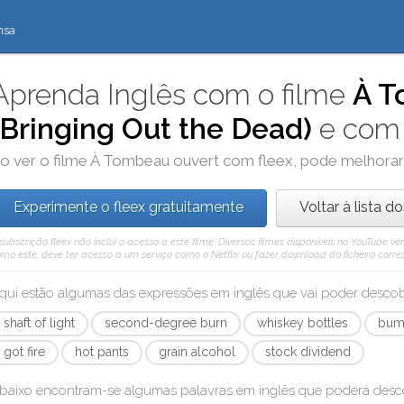
nsa
Aprenda Inglês com o filme
À T
(Bringing Out the Dead)
e com
o ver o filme
À Tombeau ouvert
com
fleex
, pode melhorar
Experimente o fleex gratuitamente
Voltar à lista d
subscrição fleex não inclui o acesso a este filme. Diversos filmes disponíveis no YouTube
mo este, deve ter acesso a um serviço como o Netflix ou fazer download do ficheiro corre
qui estão algumas das expressões em inglês que vai poder desc
shaft of light
second-degree burn
whiskey bottles
bum
got fire
hot pants
grain alcohol
stock dividend
baixo encontram-se algumas palavras em inglês que poderá des