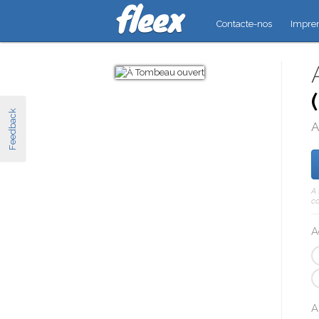
Contacte-nos
Impre
Feedback
A
A 
co
A
A