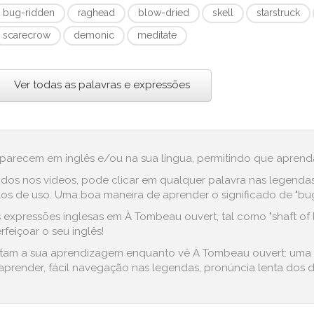
bug-ridden
raghead
blow-dried
skell
starstruck
scarecrow
demonic
meditate
Ver todas as palavras e expressões
aparecem em inglês e/ou na sua língua, permitindo que aprenda
dos nos vídeos, pode clicar em qualquer palavra nas legenda
s de uso. Uma boa maneira de aprender o significado de "bug-
expressões inglesas em À Tombeau ouvert, tal como "shaft of l
feiçoar o seu inglês!
ilitam a sua aprendizagem enquanto vê À Tombeau ouvert: uma 
prender, fácil navegação nas legendas, pronúncia lenta dos di