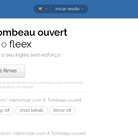
Iniciar sessão
ombeau ouvert
 o
fleex
 o seu inglês sem esforço
os filmes
 vêm gratuitamente com a subscrição; para outros filmes
spondente na Internet.
obrir/ memorizar com
À Tombeau ouvert
:
p off
shish kebab
fence off
cobrir/ memorizar com
À Tombeau ouvert
: