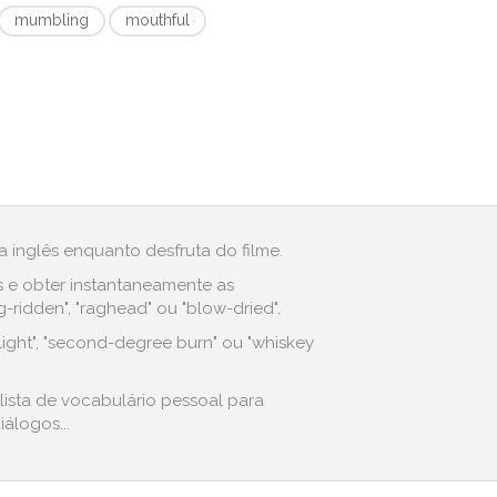
mumbling
mouthful
 inglês enquanto desfruta do filme.
s e obter instantaneamente as
ridden", "raghead" ou "blow-dried".
ight", "second-degree burn" ou "whiskey
lista de vocabulário pessoal para
álogos...