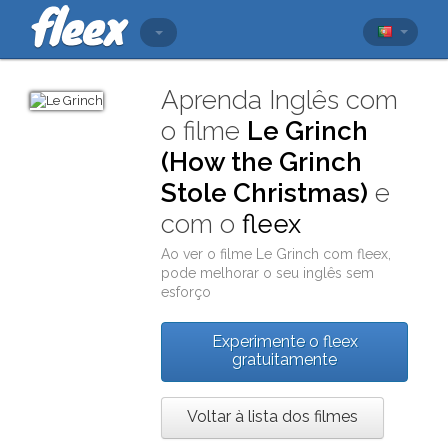
Aprenda Inglês com
o filme
Le Grinch
(How the Grinch
Stole Christmas)
e
com o
fleex
Ao ver o filme
Le Grinch
com
fleex
,
pode melhorar o seu inglês sem
esforço
Experimente o fleex
gratuitamente
Voltar à lista dos filmes