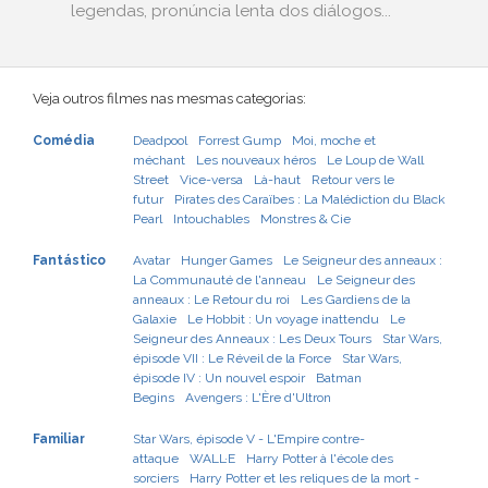
legendas, pronúncia lenta dos diálogos...
Veja outros filmes nas mesmas categorias:
Comédia
Deadpool
Forrest Gump
Moi, moche et
méchant
Les nouveaux héros
Le Loup de Wall
Street
Vice-versa
Là-haut
Retour vers le
futur
Pirates des Caraïbes : La Malédiction du Black
Pearl
Intouchables
Monstres & Cie
Fantástico
Avatar
Hunger Games
Le Seigneur des anneaux :
La Communauté de l'anneau
Le Seigneur des
anneaux : Le Retour du roi
Les Gardiens de la
Galaxie
Le Hobbit : Un voyage inattendu
Le
Seigneur des Anneaux : Les Deux Tours
Star Wars,
épisode VII : Le Réveil de la Force
Star Wars,
épisode IV : Un nouvel espoir
Batman
Begins
Avengers : L'Ère d'Ultron
Familiar
Star Wars, épisode V - L'Empire contre-
attaque
WALL·E
Harry Potter à l'école des
sorciers
Harry Potter et les reliques de la mort -