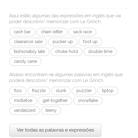
Aqui estão algumas das expressões em inglês que vai
poder descobrir/ memorizar com
Le Grinch
:
cash bar
chain letter
sack race
clearance sale
pucker up
foot up
fashionably late
choke hold
double time
candy cane
Abaixo encontram-se algumas palavras em inglês que
poderá descobrir/ memorizar com
Le Grinch
:
floo
frazzle
slunk
puzzler
tiptop
mistletoe
get-together
snowflake
vandalized
teeny
Ver todas as palavras e expressões