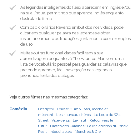
As legendas inteligentes do fleex aparecem em inglês e/ou
na sua língua, permitindo que aprenda inglês enquanto
desfruta do filme.
Com os dicionários Reverso embutidos nos vídeos, pode
clicar em qualquer palavra nas legendas e obter
instantaneamente as traduções, juntamente com exemplos
de uso.
Muitas outras funcionalidades facilitam a sua
aprendizagem enquanto vê The Haunted Mansion: uma
lista de vocabulário pessoal para guardar as palavras que
pretende aprender, fácil navegação nas legendas,
pronúncia lenta dos diálogos...
Veja outros filmes nas mesmas categorias:
Comédia
Deadpool
Forrest Gump
Moi, moche et
méchant
Les nouveaux héros
Le Loup de Wall
Street
Vice-versa
Là-haut
Retour vers le
futur
Pirates des Caraïbes : La Malédiction du Black
Pearl
Intouchables
Monstres & Cie