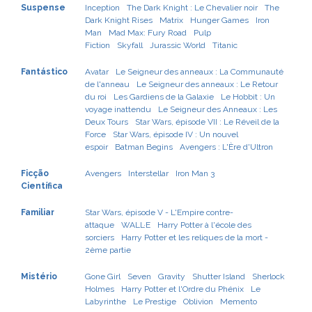
Suspense
Inception
The Dark Knight : Le Chevalier noir
The
Dark Knight Rises
Matrix
Hunger Games
Iron
Man
Mad Max: Fury Road
Pulp
Fiction
Skyfall
Jurassic World
Titanic
Fantástico
Avatar
Le Seigneur des anneaux : La Communauté
de l'anneau
Le Seigneur des anneaux : Le Retour
du roi
Les Gardiens de la Galaxie
Le Hobbit : Un
voyage inattendu
Le Seigneur des Anneaux : Les
Deux Tours
Star Wars, épisode VII : Le Réveil de la
Force
Star Wars, épisode IV : Un nouvel
espoir
Batman Begins
Avengers : L'Ère d'Ultron
Ficção
Avengers
Interstellar
Iron Man 3
Científica
Familiar
Star Wars, épisode V - L'Empire contre-
attaque
WALL·E
Harry Potter à l'école des
sorciers
Harry Potter et les reliques de la mort -
2ème partie
Mistério
Gone Girl
Seven
Gravity
Shutter Island
Sherlock
Holmes
Harry Potter et l'Ordre du Phénix
Le
Labyrinthe
Le Prestige
Oblivion
Memento