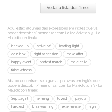
Voltar à lista dos filmes
Aqui estão algumas das expressões em inglês que vai
poder descobrir/ memorizar com
La Malédiction 3 - La
Malédiction finale
:
bricked up
strike off
leading light
coin box
right ascension
make after
happy event
protest march
male child
false witness
Abaixo encontram-se algumas palavras em inglês que
poderá descobrir/ memorizar com
La Malédiction 3 - La
Malédiction finale
:
Septuagint
terming
lovest
payola
hardiest
brainwashing
exterminate
nigh