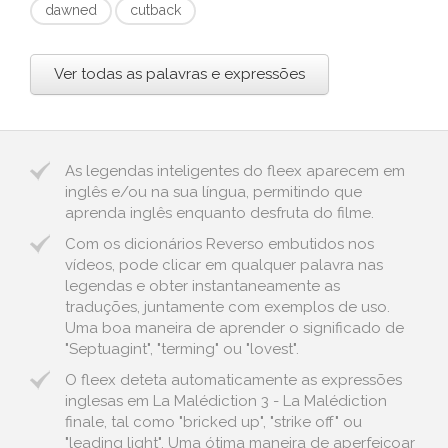
dawned
cutback
Ver todas as palavras e expressões
As legendas inteligentes do fleex aparecem em
inglês e/ou na sua língua, permitindo que
aprenda inglês enquanto desfruta do filme.
Com os dicionários Reverso embutidos nos
vídeos, pode clicar em qualquer palavra nas
legendas e obter instantaneamente as
traduções, juntamente com exemplos de uso.
Uma boa maneira de aprender o significado de
"Septuagint", "terming" ou "lovest".
O fleex deteta automaticamente as expressões
inglesas em La Malédiction 3 - La Malédiction
finale, tal como "bricked up", "strike off" ou
"leading light". Uma ótima maneira de aperfeiçoar