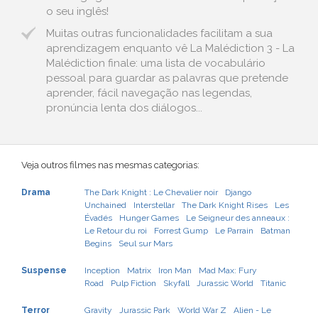
o seu inglês!
Muitas outras funcionalidades facilitam a sua
aprendizagem enquanto vê La Malédiction 3 - La
Malédiction finale: uma lista de vocabulário
pessoal para guardar as palavras que pretende
aprender, fácil navegação nas legendas,
pronúncia lenta dos diálogos...
Veja outros filmes nas mesmas categorias:
Drama
The Dark Knight : Le Chevalier noir
Django
Unchained
Interstellar
The Dark Knight Rises
Les
Évadés
Hunger Games
Le Seigneur des anneaux :
Le Retour du roi
Forrest Gump
Le Parrain
Batman
Begins
Seul sur Mars
Suspense
Inception
Matrix
Iron Man
Mad Max: Fury
Road
Pulp Fiction
Skyfall
Jurassic World
Titanic
Terror
Gravity
Jurassic Park
World War Z
Alien - Le