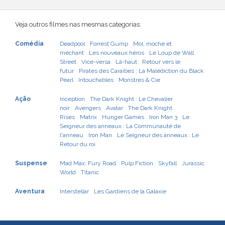
Veja outros filmes nas mesmas categorias:
Comédia
Deadpool
Forrest Gump
Moi, moche et
méchant
Les nouveaux héros
Le Loup de Wall
Street
Vice-versa
Là-haut
Retour vers le
futur
Pirates des Caraïbes : La Malédiction du Black
Pearl
Intouchables
Monstres & Cie
Ação
Inception
The Dark Knight : Le Chevalier
noir
Avengers
Avatar
The Dark Knight
Rises
Matrix
Hunger Games
Iron Man 3
Le
Seigneur des anneaux : La Communauté de
l'anneau
Iron Man
Le Seigneur des anneaux : Le
Retour du roi
Suspense
Mad Max: Fury Road
Pulp Fiction
Skyfall
Jurassic
World
Titanic
Aventura
Interstellar
Les Gardiens de la Galaxie