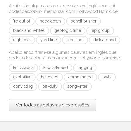
Aqui estão algumas das expressões em inglês que vai
poder descobrir/ memorizar com
Hollywood Homicide
:
're out of
neck down
pencil pusher
black and whites
geologic time
rap group
night owl
yard line
nice shot
dick around
Abaixo encontram-se algumas palavras em inglês que
poderá descobrir/ memorizar com
Hollywood Homicide
:
knickknack
knock-kneed
ragging
exploitive
headshot
commingled
owls
convicting
off-duty
songwriter
Ver todas as palavras e expressões