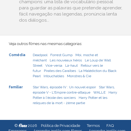
champions: uma lista de vocabulário pessoal
para guardar as palavras que pretende aprender,
fácil navegação nas legendas, pronúncia lenta
dos diálogos...
Veja outros filmes nas mesmas categorias:
Comédia
Deadpool
Forrest Gump
Moi, moche et
méchant
Les nouveaux héros
Le Loup de Wall
Street
Vice-versa
Là-haut
Retour vers le
futur
Pirates des Caraïbes : La Malédiction du Black
Pearl
Intouchables
Monstres & Cie
Familiar
Star Wars, épisode IV : Un nouvel espoir
Star Wars,
épisode V - L'Empire contre-attaque
WALL·E
Harry
Potter à l'école des sorciers
Harry Potter et les
reliques de la mort - 2ème partie
fleex
©
2026
Política de Privacidade
Termos
FAQ
Empregos
Aprender inglês com filmes
Aprender inglês com