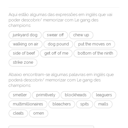
Aqui estão algumas das expressões em inglês que vai
poder descobrir/ memorizar com
Le gang des
champions
:
junkyard dog
swear off
chew up
walking on air
dog pound
put the moves on
side of beef
get off of me
bottom of the ninth
strike zone
Abaixo encontram-se algumas palavras em inglês que
poderá descobrir/ memorizar com
Le gang des
champions
:
smeller
primitively
blockheads
leaguers
multimillionaires
bleachers
spits
malls
cleats
omen