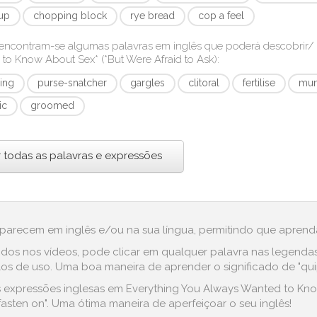
up
chopping block
rye bread
cop a feel
encontram-se algumas palavras em inglês que poderá descobrir
to Know About Sex* (*But Were Afraid to Ask)
:
ing
purse-snatcher
gargles
clitoral
fertilise
mum
ic
groomed
r todas as palavras e expressões
aparecem em inglês e/ou na sua língua, permitindo que aprenda
dos nos vídeos, pode clicar em qualquer palavra nas legenda
 de uso. Uma boa maneira de aprender o significado de "quipp
 expressões inglesas em Everything You Always Wanted to Know 
u "fasten on". Uma ótima maneira de aperfeiçoar o seu inglês!