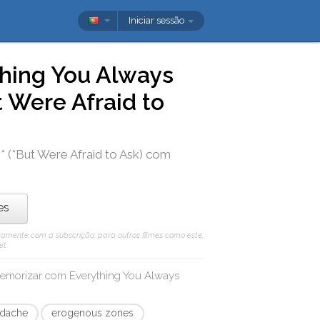
Iniciar sessão
hing You Always
 Were Afraid to
(*But Were Afraid to Ask)
com
es
uitamente com a subscrição; para outros filmes como este,
et.
 memorizar com
Everything You Always
adache
erogenous zones