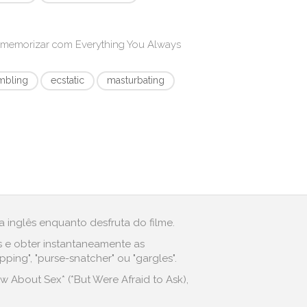
/ memorizar com
Everything You Always
bling
ecstatic
masturbating
 inglês enquanto desfruta do filme.
s e obter instantaneamente as
ing", "purse-snatcher" ou "gargles".
About Sex* (*But Were Afraid to Ask),