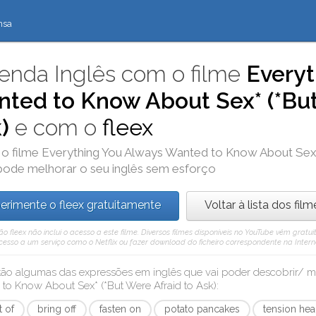
nsa
enda Inglês com o filme
Everyt
ted to Know About Sex* (*But
)
e com o
fleex
 o filme
Everything You Always Wanted to Know About Sex* 
 pode melhorar o seu inglês sem esforço
erimente o fleex gratuitamente
Voltar à lista dos film
ão fleex não inclui o acesso a este filme. Diversos filmes disponíveis no YouTube vêm grat
cesso a um serviço como o Netflix ou fazer download do ficheiro correspondente na Intern
tão algumas das expressões em inglês que vai poder descobrir/
to Know About Sex* (*But Were Afraid to Ask)
:
t of
bring off
fasten on
potato pancakes
tension he