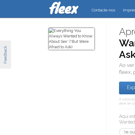
Contacte-nos
Impre
Apr
Wan
Feedback
Ask
Ao ver
fleex
,
Exp
A subscriç
deve ter a
Aqui es
Wanted 
're ou