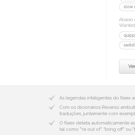
slow 
Abaixo 
Wanted 
quipp
sadist
Ve
As legendas inteligentes do fleex 
Com os dicionários Reverso embuti
traduções, juntamente com exemplos
O fleex deteta automaticamente as
tal como "'re out of", "bring off" o