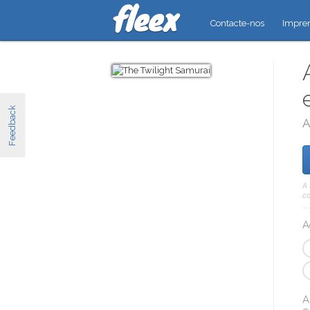
Contacte-nos
Impre
Feedback
A
A 
co
A
A