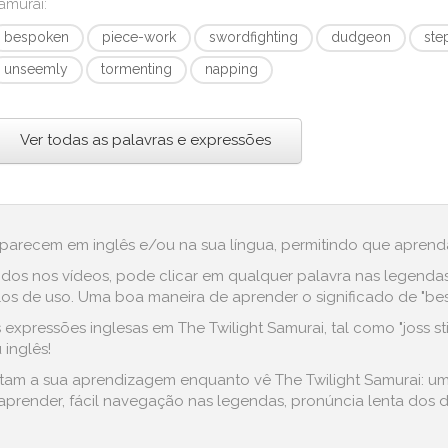
amurai
:
bespoken
piece-work
swordfighting
dudgeon
ste
unseemly
tormenting
napping
Ver todas as palavras e expressões
aparecem em inglês e/ou na sua língua, permitindo que aprenda
dos nos vídeos, pode clicar em qualquer palavra nas legenda
s de uso. Uma boa maneira de aprender o significado de "besp
xpressões inglesas em The Twilight Samurai, tal como "joss stick
 inglês!
litam a sua aprendizagem enquanto vê The Twilight Samurai: um
prender, fácil navegação nas legendas, pronúncia lenta dos di