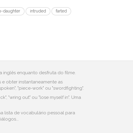
p-daughter
intruded
farted
 inglês enquanto desfruta do filme.
s e obter instantaneamente as
oken", "piece-work" ou "swordfighting".
", "wring out" ou "lose myself in". Uma
a lista de vocabulário pessoal para
álogos...