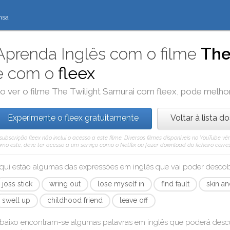
nsa
Aprenda Inglês com o filme
The
e com o
fleex
o ver o filme
The Twilight Samurai
com
fleex
, pode melho
Experimente o fleex gratuitamente
Voltar à lista d
subscrição fleex não inclui o acesso a este filme. Diversos filmes disponíveis no YouTube
mo este, deve ter acesso a um serviço como o Netflix ou fazer download do ficheiro corre
qui estão algumas das expressões em inglês que vai poder desc
joss stick
wring out
lose myself in
find fault
skin a
swell up
childhood friend
leave off
baixo encontram-se algumas palavras em inglês que poderá des