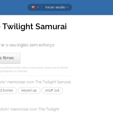
Iniciar sessão
 Twilight Samurai
rar o seu inglês sem esforço
os filmes
 vêm gratuitamente com a subscrição; para outros filmes
spondente na Internet.
obrir/ memorizar com
The Twilight Samurai
:
nd bones
keyed up
snuff out
cobrir/ memorizar com
The Twilight