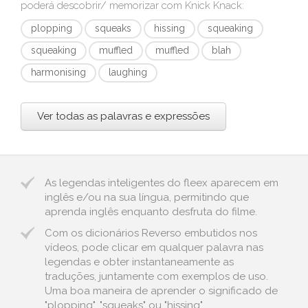
poderá descobrir/ memorizar com
Knick Knack
:
plopping
squeaks
hissing
squeaking
squeaking
muffled
muffled
blah
harmonising
laughing
Ver todas as palavras e expressões
As legendas inteligentes do fleex aparecem em
inglês e/ou na sua língua, permitindo que
aprenda inglês enquanto desfruta do filme.
Com os dicionários Reverso embutidos nos
vídeos, pode clicar em qualquer palavra nas
legendas e obter instantaneamente as
traduções, juntamente com exemplos de uso.
Uma boa maneira de aprender o significado de
"plopping", "squeaks" ou "hissing".