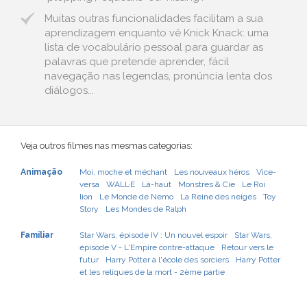
Muitas outras funcionalidades facilitam a sua
aprendizagem enquanto vê Knick Knack: uma
lista de vocabulário pessoal para guardar as
palavras que pretende aprender, fácil
navegação nas legendas, pronúncia lenta dos
diálogos...
Veja outros filmes nas mesmas categorias:
Animação
Moi, moche et méchant
Les nouveaux héros
Vice-
versa
WALL·E
Là-haut
Monstres & Cie
Le Roi
lion
Le Monde de Nemo
La Reine des neiges
Toy
Story
Les Mondes de Ralph
Familiar
Star Wars, épisode IV : Un nouvel espoir
Star Wars,
épisode V - L'Empire contre-attaque
Retour vers le
futur
Harry Potter à l'école des sorciers
Harry Potter
et les reliques de la mort - 2ème partie