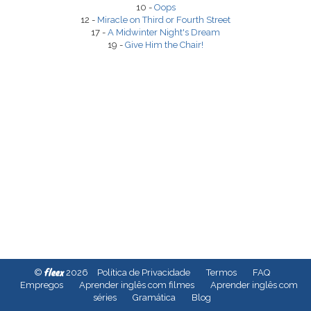
10 -
Oops
12 -
Miracle on Third or Fourth Street
17 -
A Midwinter Night's Dream
19 -
Give Him the Chair!
fleex
©
2026
Política de Privacidade
Termos
FAQ
Empregos
Aprender inglês com filmes
Aprender inglês com
séries
Gramática
Blog