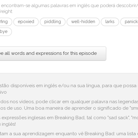
 encontram-se algumas palavras em inglês que poderá descobri
reight
:
fing
epoxied
piddling
well-hidden
larks
panick
bye
e all words and expressions for this episode
estão disponíveis em inglês e/ou na sua língua, para que possa
ivo
dos nos vídeos, pode clicar em qualquer palavra nas legenda
 de uso. Uma boa maneira de aprender o significado de "smurfi
 expressões inglesas em Breaking Bad, tal como "sad sack", "
 inglês!
ilitam a sua aprendizagem enquanto vê Breaking Bad: uma lista