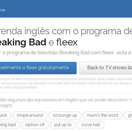
nsa
enda inglês com o programa de
eaking Bad
e
fleex
r o programa de televisão
Breaking Bad
com
fleex
, está 
perimente o fleex gratuitamente
Back to TV shows lis
rição no fleex não inclui o acesso a este programa de televisão. Vários vídeos, disponív
outros programas de televisão, como este, tem de aceder a eles através de um serviço 
 de vídeo correspondentes.
stão algumas das expressões em inglês que vai poder descobrir
reight
:
sack
mope around
scrounge up
mum's the word
gi
king bad
siphon off
put up to
curve ball