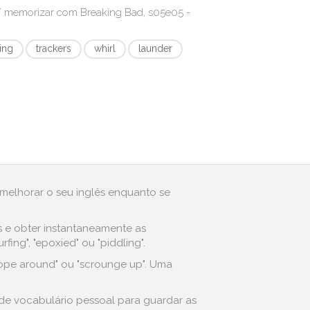
r/ memorizar com
Breaking Bad, s05e05 -
ing
trackers
whirl
launder
 melhorar o seu inglês enquanto se
s e obter instantaneamente as
ng", "epoxied" ou "piddling".
mope around" ou "scrounge up". Uma
 de vocabulário pessoal para guardar as