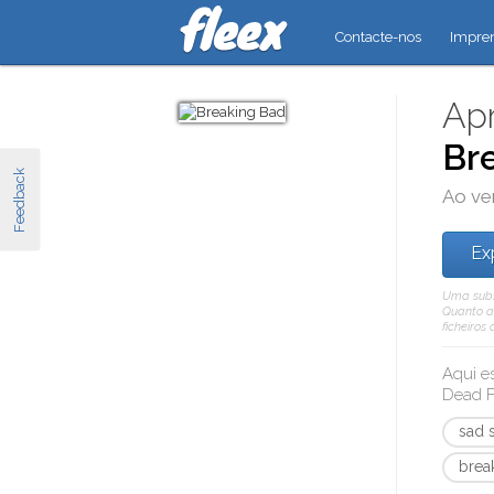
Contacte-nos
Impre
Apr
Br
Feedback
Ao ve
Ex
Uma subsc
Quanto a 
ficheiros
Aqui e
Dead F
sad 
brea