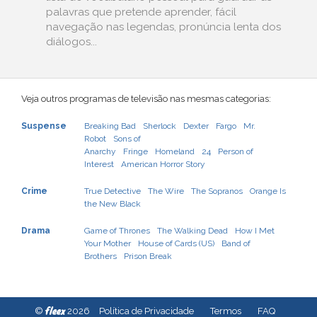
palavras que pretende aprender, fácil
navegação nas legendas, pronúncia lenta dos
diálogos...
Veja outros programas de televisão nas mesmas categorias:
Suspense
Breaking Bad
Sherlock
Dexter
Fargo
Mr.
Robot
Sons of
Anarchy
Fringe
Homeland
24
Person of
Interest
American Horror Story
Crime
True Detective
The Wire
The Sopranos
Orange Is
the New Black
Drama
Game of Thrones
The Walking Dead
How I Met
Your Mother
House of Cards (US)
Band of
Brothers
Prison Break
fleex
©
2026
Política de Privacidade
Termos
FAQ