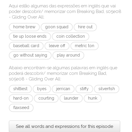
Aqui estão algumas das expressões em inglês que vai
poder descobrir/ memorizar com
Breaking Bad, s05e08
- Gliding Over All
:
home brew
goon squad
hire out
tie up loose ends
coin collection
baseball card
leave off
metric ton
go without saying
play around
Abaixo encontram-se algumas palavras em inglês que
poderá descobrir/ memorizar com
Breaking Bad,
s05e08 - Gliding Over All
:
shittiest
byes
jerrican
stiffy
silverfish
hard-on
courting
launder
hunk
flaxseed
See all words and expressions for this episode