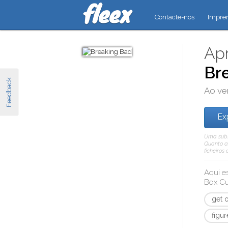
Contacte-nos
Impre
Apr
Br
Feedback
Ao ve
Ex
Uma subsc
Quanto a 
ficheiros
Aqui e
Box Cu
get 
figu