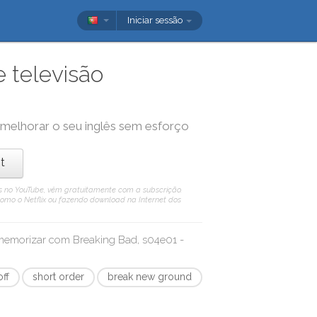
Iniciar sessão
 televisão
a melhorar o seu inglês sem esforço
t
eis no YouTube, vêm gratuitamente com a subscrição.
como o Netflix ou fazendo download na Internet dos
/ memorizar com
Breaking Bad, s04e01 -
off
short order
break new ground