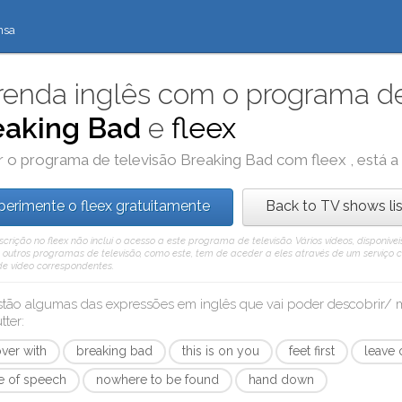
nsa
enda inglês com o programa de
eaking Bad
e
fleex
r o programa de televisão
Breaking Bad
com
fleex
, está 
perimente o fleex gratuitamente
Back to TV shows lis
rição no fleex não inclui o acesso a este programa de televisão. Vários vídeos, disponív
outros programas de televisão, como este, tem de aceder a eles através de um serviço 
 de vídeo correspondentes.
stão algumas das expressões em inglês que vai poder descobrir
tter
:
over with
breaking bad
this is on you
feet first
leave 
re of speech
nowhere to be found
hand down