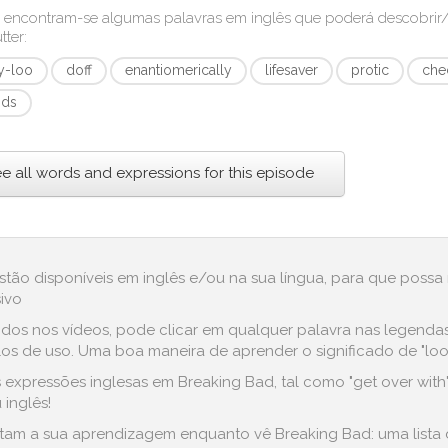
 encontram-se algumas palavras em inglês que poderá descobri
tter
:
y-loo
doff
enantiomerically
lifesaver
protic
che
nds
e all words and expressions for this episode
estão disponíveis em inglês e/ou na sua língua, para que possa
ivo
dos nos vídeos, pode clicar em qualquer palavra nas legenda
 de uso. Uma boa maneira de aprender o significado de "looky-
expressões inglesas em Breaking Bad, tal como "get over with", 
 inglês!
ilitam a sua aprendizagem enquanto vê Breaking Bad: uma lista