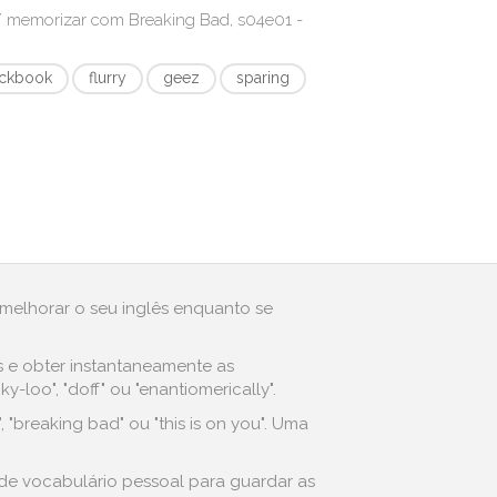
r/ memorizar com
Breaking Bad, s04e01 -
ckbook
flurry
geez
sparing
 melhorar o seu inglês enquanto se
s e obter instantaneamente as
loo", "doff" ou "enantiomerically".
"breaking bad" ou "this is on you". Uma
 de vocabulário pessoal para guardar as