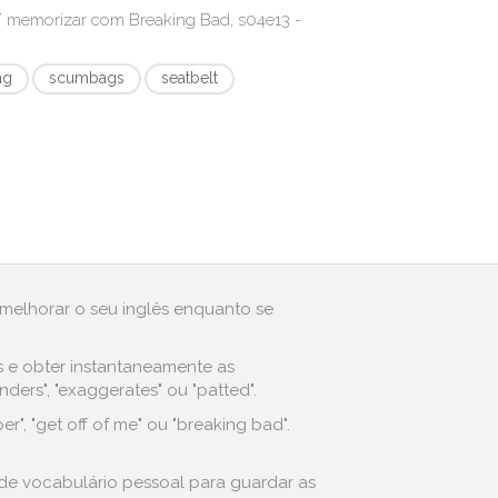
r/ memorizar com
Breaking Bad, s04e13 -
ng
scumbags
seatbelt
 melhorar o seu inglês enquanto se
s e obter instantaneamente as
ers", "exaggerates" ou "patted".
, "get off of me" ou "breaking bad".
 de vocabulário pessoal para guardar as