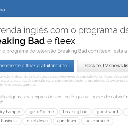
nsa
enda inglês com o programa de
eaking Bad
e
fleex
r o programa de televisão
Breaking Bad
com
fleex
, está 
perimente o fleex gratuitamente
Back to TV shows lis
rição no fleex não inclui o acesso a este programa de televisão. Vários vídeos, disponív
outros programas de televisão, como este, tem de aceder a eles através de um serviço 
 de vídeo correspondentes.
stão algumas das expressões em inglês que vai poder descobrir
ff
:
dry hamper
get off of me
breaking bad
good word
a business
quiet down
gun down
poke around