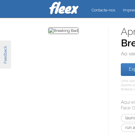
Contacte-nos
Impre
Apr
Br
Feedback
Ao ve
Ex
Uma subsc
Quanto a 
ficheiros
Aqui e
Face O
laun
run 