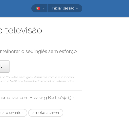
Iniciar sessão
 televisão
a melhorar o seu inglês sem esforço
t
eis no YouTube, vêm gratuitamente com a subscrição.
como o Netflix ou fazendo download na Internet dos
/ memorizar com
Breaking Bad, s04e13 -
state senator
smoke screen