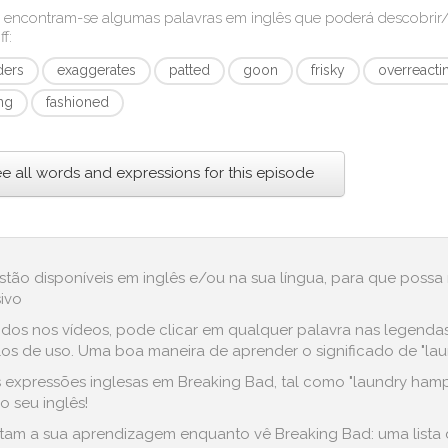
 encontram-se algumas palavras em inglês que poderá descobri
ff
:
ders
exaggerates
patted
goon
frisky
overreacti
ng
fashioned
e all words and expressions for this episode
estão disponíveis em inglês e/ou na sua língua, para que possa
ivo
dos nos vídeos, pode clicar em qualquer palavra nas legenda
 de uso. Uma boa maneira de aprender o significado de "laund
expressões inglesas em Breaking Bad, tal como "laundry hamper"
 seu inglês!
ilitam a sua aprendizagem enquanto vê Breaking Bad: uma lista