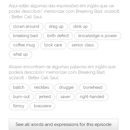
Aqui estão algumas das expressões em inglês que vai
poder descobrir/ memorizar com
Breaking Bad, s02e08
- Better Call Saul
:
clown around
drag up
stink up
breaking bad
birth defect
knowledge is power
coffee mug
took care
senior class
what up
Abaixo encontram-se algumas palavras em inglês que
poderá descobrir/ memorizar com
Breaking Bad,
s02e08 - Better Call Saul
:
biatch
neckties
druggie
bonehead
burn-out
jerked
saver
right-handed
flimsy
brassiere
See all words and expressions for this episode