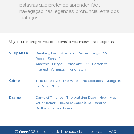
palavras que pretende aprender, fácil
navegação nas legendas, pronúncia lenta dos
diálogos...
Veja outros programas de televisão nas mesmas categorias:
Suspense
Breaking Bad
Sherlock
Dexter
Fargo
Mr.
Robot
Sons of
Anarchy
Fringe
Homeland
24
Person of
Interest
American Horror Story
Crime
True Detective
The Wire
The Sopranos
Orange Is
the New Black
Drama
Game of Thrones
The Walking Dead
How I Met
Your Mother
House of Cards (US)
Band of
Brothers
Prison Break
fleex
©
2026
Política de Privacidade
Termos
FAQ