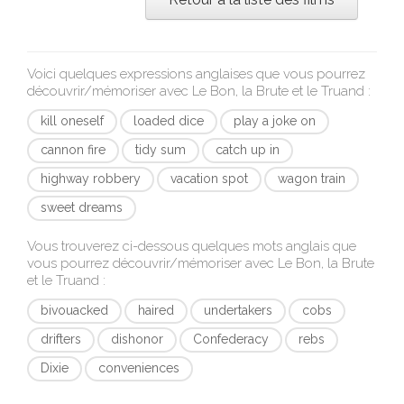
Voici quelques expressions anglaises que vous pourrez
découvrir/mémoriser avec
Le Bon, la Brute et le Truand
:
kill oneself
loaded dice
play a joke on
cannon fire
tidy sum
catch up in
highway robbery
vacation spot
wagon train
sweet dreams
Vous trouverez ci-dessous quelques mots anglais que
vous pourrez découvrir/mémoriser avec
Le Bon, la Brute
et le Truand
:
bivouacked
haired
undertakers
cobs
drifters
dishonor
Confederacy
rebs
Dixie
conveniences