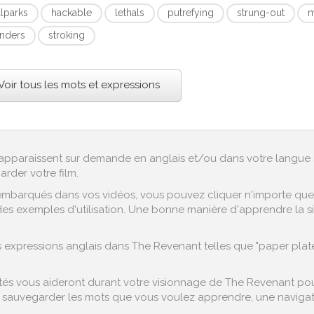
llparks
hackable
lethals
putrefying
strung-out
m
nders
stroking
Voir tous les mots et expressions
ex apparaissent sur demande en anglais et/ou dans votre langue 
arder votre film.
embarqués dans vos vidéos, vous pouvez cliquer n'importe quel 
es exemples d'utilisation. Une bonne manière d'apprendre la sig
expressions anglais dans The Revenant telles que "paper plate"
s vous aideront durant votre visionnage de The Revenant pour f
sauvegarder les mots que vous voulez apprendre, une navigation
.