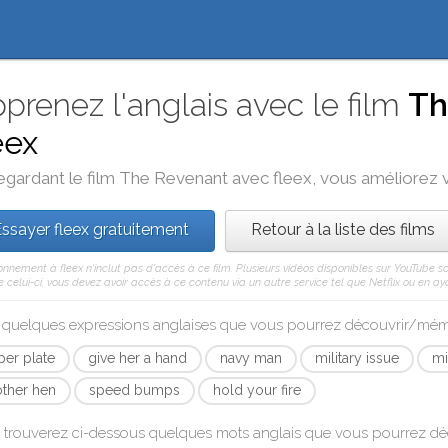
prenez l'anglais avec le film
Th
eex
egardant le film
The Revenant
avec
fleex
, vous améliorez v
ssayer fleex gratuitement
Retour à la liste des films
nnement à fleex n'inclut pas d'accès à ce film. Plusieurs vidéos disponibles sur YouTube s
celui-ci, vous devez avoir accès à ce contenu via un autre service tel que Netflix ou en aya
i quelques expressions anglaises que vous pourrez découvrir/mé
per plate
give her a hand
navy man
military issue
mi
ther hen
speed bumps
hold your fire
 trouverez ci-dessous quelques mots anglais que vous pourrez d