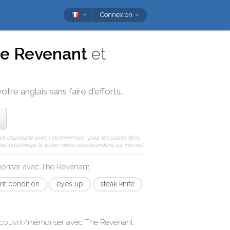
Connexion
e Revenant
et
otre anglais sans faire d'efforts.
ont disponible avec l'abonnement ; pour les autres films
nt téléchargé le fichier vidéo correspondant sur internet.
moriser avec
The Revenant
:
nt condition
eyes up
steak knife
écouvrir/mémoriser avec
The Revenant
: