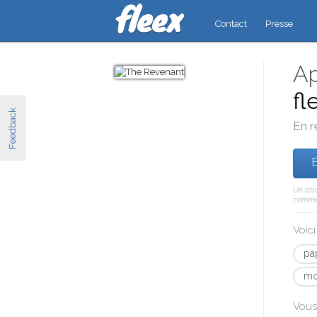
Contact
Presse
Ap
fl
Feedback
En r
E
Un abo
comme 
Voic
pa
mo
Vous