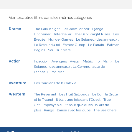
Voir les autres films dans les mêmes catégories :
Drame
The Dark Knight : Le Chevalier noir
Django
Unchained
Interstellar
The Dark Knight Rises
Les
Évadés
Hunger Games
Le Seigneur des anneaux :
Le Retour du roi
Forrest Gump
Le Parrain
Batman
Begins
Seul sur Mars
Action
Inception
Avengers
Avatar
Matrix
Iron Man 3
Le
Seigneur des anneaux : La Communauté de
l'anneau
Iron Man
Aventure
Les Gardiens de la Galaxie
Western
The Revenant
Les Huit Salopards
Le Bon, la Brute
et le Truand
Il était une fois dans l'Ouest
True
Grit
Impitoyable
Et pour quelques Dollars de
plus
Rango
Danse avec les loups
The Searchers