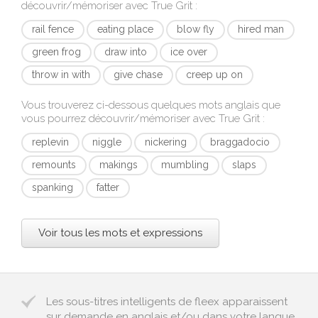
découvrir/mémoriser avec
True Grit
:
rail fence
eating place
blow fly
hired man
green frog
draw into
ice over
throw in with
give chase
creep up on
Vous trouverez ci-dessous quelques mots anglais que
vous pourrez découvrir/mémoriser avec
True Grit
:
replevin
niggle
nickering
braggadocio
remounts
makings
mumbling
slaps
spanking
fatter
Voir tous les mots et expressions
Les sous-titres intelligents de fleex apparaissent
sur demande en anglais et/ou dans votre langue