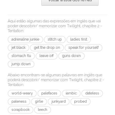
Aqui estão algumas das expressões em inglês que vai
poder descobrir/ memorizar com
Twilight, chapitre 2 -
Tentation
:
adrenaline junkie
stitch up
ladies first
jet black
get the drop on
speak for yourself
stomach flu
leave off
guns down
jump down
Abaixo encontram-se algumas palavras em inglês que
poderá descobrir/ memorizar com
Twilight, chapitre 2 -
Tentation
:
world-weary
palefaces
iambic
dateless
paleness
girlie
junkyard
probed
scrapbook
leech