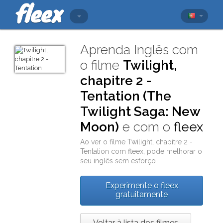
Aprenda Inglês com
o filme
Twilight,
chapitre 2 -
Tentation (The
Twilight Saga: New
Moon)
e com o
fleex
Ao ver o filme
Twilight, chapitre 2 -
Tentation
com
fleex
, pode melhorar o
seu inglês sem esforço
Experimente o fleex
gratuitamente
Voltar à lista dos filmes