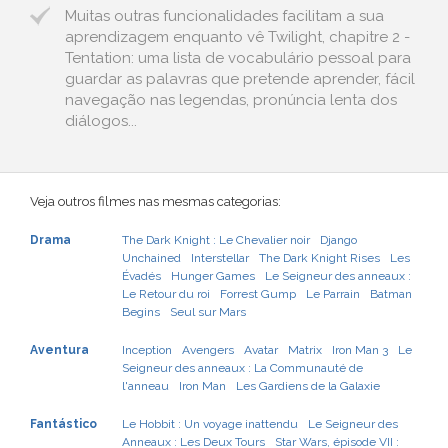
Muitas outras funcionalidades facilitam a sua
aprendizagem enquanto vê Twilight, chapitre 2 -
Tentation: uma lista de vocabulário pessoal para
guardar as palavras que pretende aprender, fácil
navegação nas legendas, pronúncia lenta dos
diálogos...
Veja outros filmes nas mesmas categorias:
Drama
The Dark Knight : Le Chevalier noir
Django
Unchained
Interstellar
The Dark Knight Rises
Les
Évadés
Hunger Games
Le Seigneur des anneaux :
Le Retour du roi
Forrest Gump
Le Parrain
Batman
Begins
Seul sur Mars
Aventura
Inception
Avengers
Avatar
Matrix
Iron Man 3
Le
Seigneur des anneaux : La Communauté de
l'anneau
Iron Man
Les Gardiens de la Galaxie
Fantástico
Le Hobbit : Un voyage inattendu
Le Seigneur des
Anneaux : Les Deux Tours
Star Wars, épisode VII :