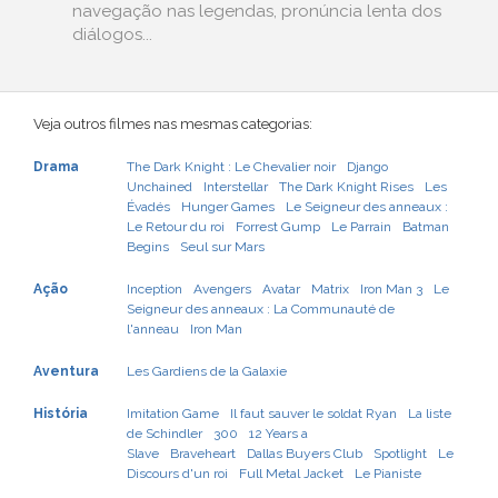
navegação nas legendas, pronúncia lenta dos
diálogos...
Veja outros filmes nas mesmas categorias:
Drama
The Dark Knight : Le Chevalier noir
Django
Unchained
Interstellar
The Dark Knight Rises
Les
Évadés
Hunger Games
Le Seigneur des anneaux :
Le Retour du roi
Forrest Gump
Le Parrain
Batman
Begins
Seul sur Mars
Ação
Inception
Avengers
Avatar
Matrix
Iron Man 3
Le
Seigneur des anneaux : La Communauté de
l'anneau
Iron Man
Aventura
Les Gardiens de la Galaxie
História
Imitation Game
Il faut sauver le soldat Ryan
La liste
de Schindler
300
12 Years a
Slave
Braveheart
Dallas Buyers Club
Spotlight
Le
Discours d'un roi
Full Metal Jacket
Le Pianiste