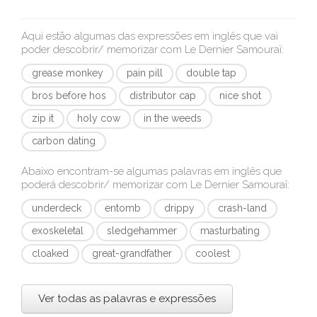
Aqui estão algumas das expressões em inglês que vai
poder descobrir/ memorizar com
Le Dernier Samouraï
:
grease monkey
pain pill
double tap
bros before hos
distributor cap
nice shot
zip it
holy cow
in the weeds
carbon dating
Abaixo encontram-se algumas palavras em inglês que
poderá descobrir/ memorizar com
Le Dernier Samouraï
:
underdeck
entomb
drippy
crash-land
exoskeletal
sledgehammer
masturbating
cloaked
great-grandfather
coolest
Ver todas as palavras e expressões