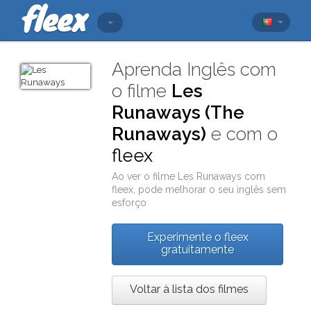
Aprenda Inglês com
o filme
Les
Runaways (The
Runaways)
e com o
fleex
Ao ver o filme
Les Runaways
com
fleex
, pode melhorar o seu inglês sem
esforço
Experimente o fleex
gratuitamente
Voltar à lista dos filmes