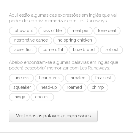
Aqui estão algumas das expressões em inglês que vai
poder descobrir/ memorizar com
Les Runaways
:
follow out
kiss of life
meat pie
tone deaf
interpretive dance
no spring chicken
ladies first
come off it
blue blood
trot out
Abaixo encontram-se algumas palavras em inglês que
poderá descobrir/ memorizar com
Les Runaways
:
tuneless
heartburns
throated
freakiest
squeaker
head-up
roamed
chimp
thingy
coolest
Ver todas as palavras e expressões