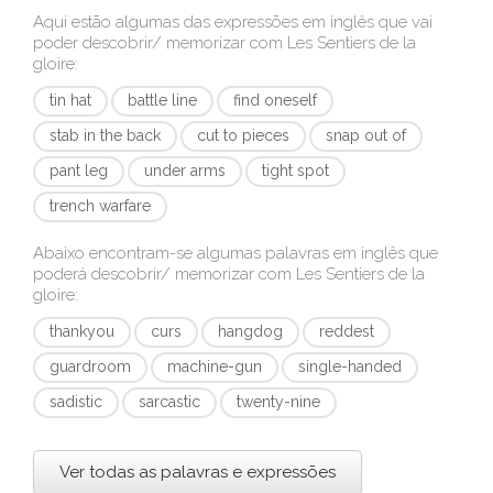
Aqui estão algumas das expressões em inglês que vai
poder descobrir/ memorizar com
Les Sentiers de la
gloire
:
tin hat
battle line
find oneself
stab in the back
cut to pieces
snap out of
pant leg
under arms
tight spot
trench warfare
Abaixo encontram-se algumas palavras em inglês que
poderá descobrir/ memorizar com
Les Sentiers de la
gloire
:
thankyou
curs
hangdog
reddest
guardroom
machine-gun
single-handed
sadistic
sarcastic
twenty-nine
Ver todas as palavras e expressões