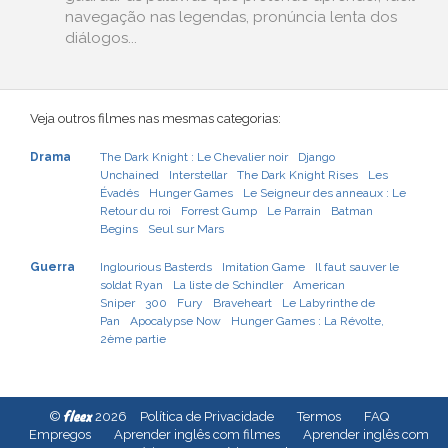
navegação nas legendas, pronúncia lenta dos
diálogos...
Veja outros filmes nas mesmas categorias:
Drama
The Dark Knight : Le Chevalier noir
Django
Unchained
Interstellar
The Dark Knight Rises
Les
Évadés
Hunger Games
Le Seigneur des anneaux : Le
Retour du roi
Forrest Gump
Le Parrain
Batman
Begins
Seul sur Mars
Guerra
Inglourious Basterds
Imitation Game
Il faut sauver le
soldat Ryan
La liste de Schindler
American
Sniper
300
Fury
Braveheart
Le Labyrinthe de
Pan
Apocalypse Now
Hunger Games : La Révolte,
2ème partie
fleex
©
2026
Política de Privacidade
Termos
FAQ
Empregos
Aprender inglês com filmes
Aprender inglês com