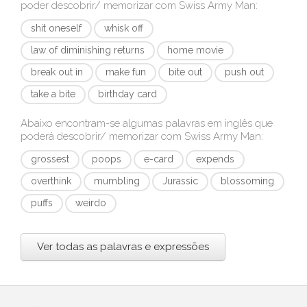
poder descobrir/ memorizar com
Swiss Army Man
:
shit oneself
whisk off
law of diminishing returns
home movie
break out in
make fun
bite out
push out
take a bite
birthday card
Abaixo encontram-se algumas palavras em inglês que
poderá descobrir/ memorizar com
Swiss Army Man
:
grossest
poops
e-card
expends
overthink
mumbling
Jurassic
blossoming
puffs
weirdo
Ver todas as palavras e expressões