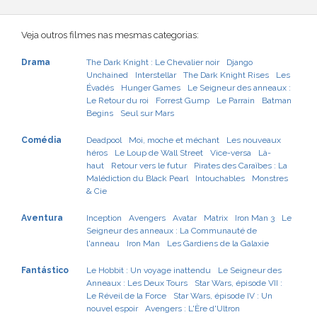
Veja outros filmes nas mesmas categorias:
Drama
The Dark Knight : Le Chevalier noir
Django
Unchained
Interstellar
The Dark Knight Rises
Les
Évadés
Hunger Games
Le Seigneur des anneaux :
Le Retour du roi
Forrest Gump
Le Parrain
Batman
Begins
Seul sur Mars
Comédia
Deadpool
Moi, moche et méchant
Les nouveaux
héros
Le Loup de Wall Street
Vice-versa
Là-
haut
Retour vers le futur
Pirates des Caraïbes : La
Malédiction du Black Pearl
Intouchables
Monstres
& Cie
Aventura
Inception
Avengers
Avatar
Matrix
Iron Man 3
Le
Seigneur des anneaux : La Communauté de
l'anneau
Iron Man
Les Gardiens de la Galaxie
Fantástico
Le Hobbit : Un voyage inattendu
Le Seigneur des
Anneaux : Les Deux Tours
Star Wars, épisode VII :
Le Réveil de la Force
Star Wars, épisode IV : Un
nouvel espoir
Avengers : L'Ère d'Ultron