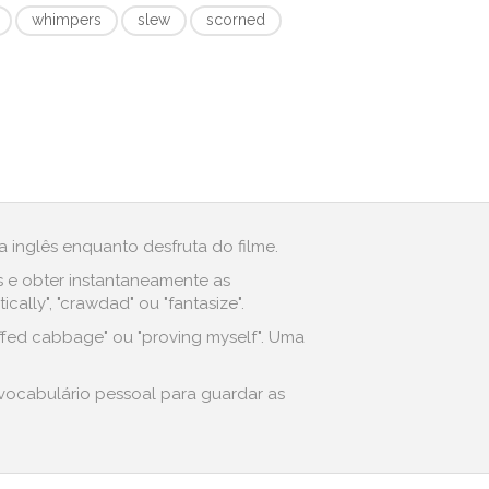
whimpers
slew
scorned
 inglês enquanto desfruta do filme.
s e obter instantaneamente as
lly", "crawdad" ou "fantasize".
uffed cabbage" ou "proving myself". Uma
 vocabulário pessoal para guardar as