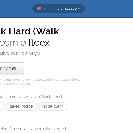
Iniciar sessão
k Hard (Walk
 com o
fleex
nglês sem esforço
os filmes
 vêm gratuitamente com a subscrição; para outros filmes
spondente na Internet.
brir/ memorizar com
Walk Hard
:
s
takes notice
hotel clerk
cobrir/ memorizar com
Walk Hard
: