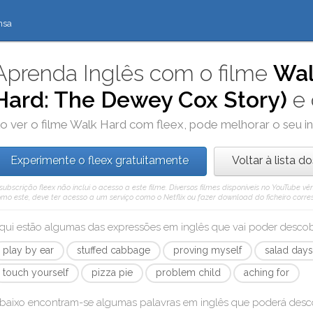
nsa
Aprenda Inglês com o filme
Wal
Hard: The Dewey Cox Story)
e
o ver o filme
Walk Hard
com
fleex
, pode melhorar o seu i
Experimente o fleex gratuitamente
Voltar à lista d
subscrição fleex não inclui o acesso a este filme. Diversos filmes disponíveis no YouTube
mo este, deve ter acesso a um serviço como o Netflix ou fazer download do ficheiro corre
qui estão algumas das expressões em inglês que vai poder desco
play by ear
stuffed cabbage
proving myself
salad day
touch yourself
pizza pie
problem child
aching for
baixo encontram-se algumas palavras em inglês que poderá des