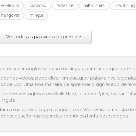
erotically
crawdad
fantasize
half-sisters
mainlining
hangover
mingle
Ver todas as palavras e expressões
aparecem em inglês e/ou na sua língua, permitindo que aprenda
dos nos vídeos, pode clicar em qualquer palavra nas legenda
 de uso. Uma boa maneira de aprender o significado de "erotica
expressões inglesas em Walk Hard, tal como "play by ear", "st
 inglês!
ilitam a sua aprendizagem enquanto vê Walk Hard: uma lista de
cil navegação nas legendas, pronúncia lenta dos diálogos...