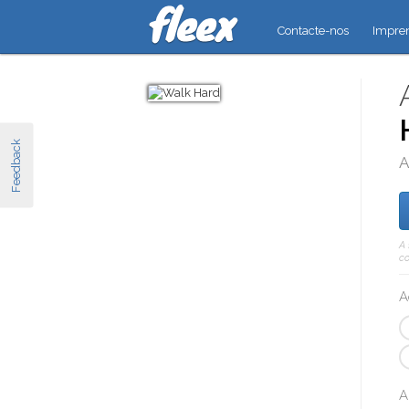
Contacte-nos
Impre
Feedback
A
A 
co
A
A