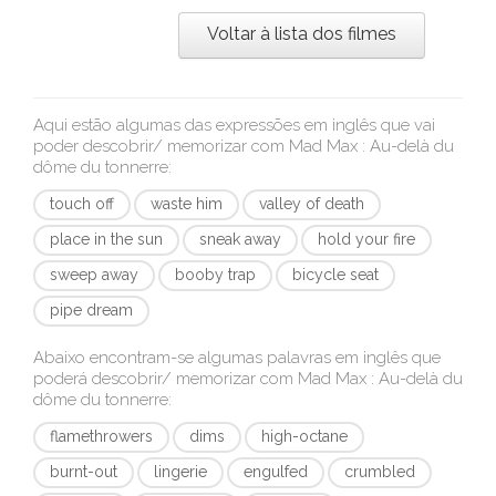
Voltar à lista dos filmes
Aqui estão algumas das expressões em inglês que vai
poder descobrir/ memorizar com
Mad Max : Au-delà du
dôme du tonnerre
:
touch off
waste him
valley of death
place in the sun
sneak away
hold your fire
sweep away
booby trap
bicycle seat
pipe dream
Abaixo encontram-se algumas palavras em inglês que
poderá descobrir/ memorizar com
Mad Max : Au-delà du
dôme du tonnerre
:
flamethrowers
dims
high-octane
burnt-out
lingerie
engulfed
crumbled