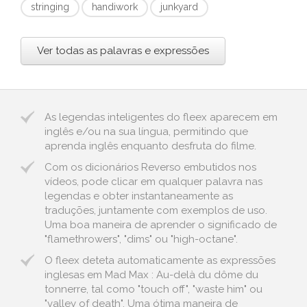
stringing
handiwork
junkyard
Ver todas as palavras e expressões
As legendas inteligentes do fleex aparecem em
inglês e/ou na sua língua, permitindo que
aprenda inglês enquanto desfruta do filme.
Com os dicionários Reverso embutidos nos
vídeos, pode clicar em qualquer palavra nas
legendas e obter instantaneamente as
traduções, juntamente com exemplos de uso.
Uma boa maneira de aprender o significado de
"flamethrowers", "dims" ou "high-octane".
O fleex deteta automaticamente as expressões
inglesas em Mad Max : Au-delà du dôme du
tonnerre, tal como "touch off", "waste him" ou
"valley of death". Uma ótima maneira de