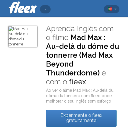
Aprenda Inglês com
o filme
Mad Max :
Au-delà du dôme du
tonnerre (Mad Max
Beyond
Thunderdome)
e
com o
fleex
Ao ver o filme
Mad Max : Au-delà du
dôme du tonnerre
com
fleex
, pode
melhorar o seu inglês sem esforço
Experimente o fleex
gratuitamente