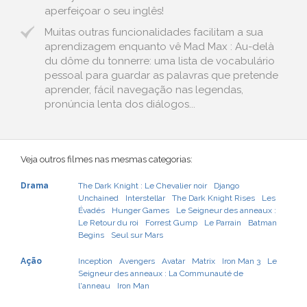
aperfeiçoar o seu inglês!
Muitas outras funcionalidades facilitam a sua
aprendizagem enquanto vê Mad Max : Au-delà
du dôme du tonnerre: uma lista de vocabulário
pessoal para guardar as palavras que pretende
aprender, fácil navegação nas legendas,
pronúncia lenta dos diálogos...
Veja outros filmes nas mesmas categorias:
Drama
The Dark Knight : Le Chevalier noir
Django
Unchained
Interstellar
The Dark Knight Rises
Les
Évadés
Hunger Games
Le Seigneur des anneaux :
Le Retour du roi
Forrest Gump
Le Parrain
Batman
Begins
Seul sur Mars
Ação
Inception
Avengers
Avatar
Matrix
Iron Man 3
Le
Seigneur des anneaux : La Communauté de
l'anneau
Iron Man