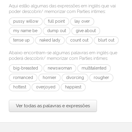
Aqui estão algumas das expressões em inglês que vai
poder descobrir/ memorizar com
Parties intimes
:
pussy willow
full point
lay over
my name be
dump out
give about
tense up
naked lady
count out
blurt out
Abaixo encontram-se algumas palavras em inglês que
poderá descobrir/ memorizar com
Parties intimes
:
big-breasted
newswoman
multitalented
romanced
hornier
divorcing
rougher
hottest
overjoyed
happiest
Ver todas as palavras e expressões