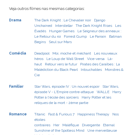
Veja outros filmes nas mesmas categorias:
Drama
The Dark Knight : Le Chevalier noir
Django
Unchained
Interstellar
The Dark Knight Rises
Les
Évadés
Hunger Games
Le Seigneur des anneaux :
Le Retour du roi
Forrest Gump
Le Parrain
Batman
Begins
Seul sur Mars
Comédia
Deadpool
Moi, moche et méchant
Les nouveaux
héros
Le Loup de Wall Street
Vice-versa
Là-
haut
Retour vers le futur
Pirates des Caraïbes : La
Malédiction du Black Pearl
Intouchables
Monstres &
Cie
Familiar
Star Wars, épisode IV : Un nouvel espoir
Star Wars,
épisode V - L'Empire contre-attaque
WALL·E
Harry
Potter à l'école des sorciers
Harry Potter et les
reliques de la mort - 2ème partie
Romance
Titanic
Fast & Furious 7
Happiness Therapy
Nos
étoiles
contraires
Her
Maléfique
Divergente
Eternal
Sunshine of the Spotless Mind
Une merveilleuse