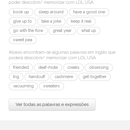
poder descobrir/ memorizar com
LOL USA
:
book up
sleep around
have a good one
give up to
take a joke
keep it real
go with the flow
great year
what up
sweet pea
Abaixo encontram-se algumas palavras em inglês que
poderá descobrir/ memorizar com
LOL USA
:
friended
deaf-mute
creaks
obsessing
trig
handcuff
cashmere
get-together
vacuuming
sweaters
Ver todas as palavras e expressões