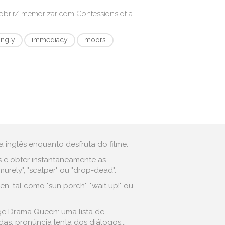
cobrir/ memorizar com
Confessions of a
ngly
immediacy
moors
 inglês enquanto desfruta do filme.
s e obter instantaneamente as
rely", "scalper" ou "drop-dead".
 tal como "sun porch", "wait up!" ou
ge Drama Queen: uma lista de
s, pronúncia lenta dos diálogos...