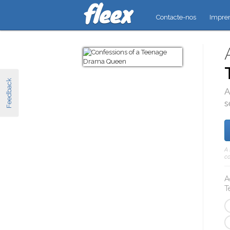
Contacte-nos
Impre
Feedback
A
s
A 
co
A
T