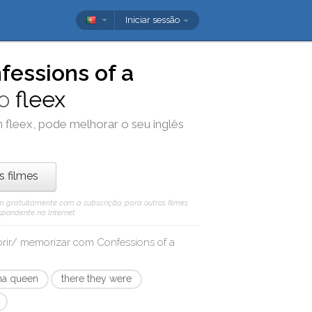
Iniciar sessão
fessions of a
 o
fleex
m
fleex
, pode melhorar o seu inglês
os filmes
 vêm gratuitamente com a subscrição; para outros filmes
spondente na Internet.
obrir/ memorizar com
Confessions of a
ma queen
there they were