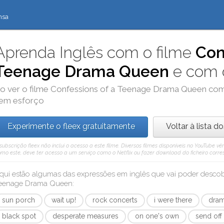
nsa
Aprenda Inglês com o filme
Con
Teenage Drama Queen
e com
o ver o filme
Confessions of a Teenage Drama Queen
co
em esforço
Experimente o fleex gratuitamente
Voltar à lista d
subscrição fleex não inclui o acesso a este filme. Diversos filmes disponíveis no YouTube
mo este, deve ter acesso a um serviço como o Netflix ou fazer download do ficheiro corre
qui estão algumas das expressões em inglês que vai poder desc
eenage Drama Queen
:
sun porch
wait up!
rock concerts
i were there
dra
black spot
desperate measures
on one's own
send off