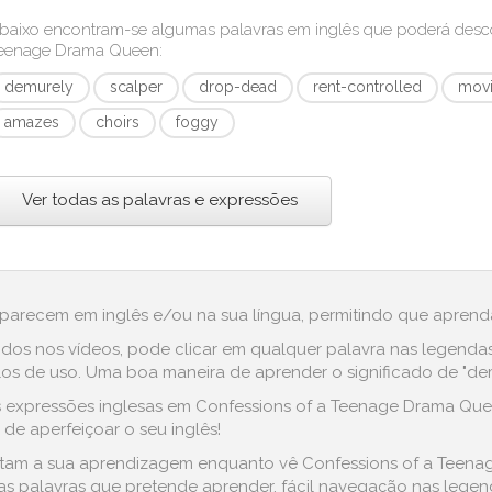
baixo encontram-se algumas palavras em inglês que poderá des
eenage Drama Queen
:
demurely
scalper
drop-dead
rent-controlled
movi
amazes
choirs
foggy
Ver todas as palavras e expressões
aparecem em inglês e/ou na sua língua, permitindo que aprenda
dos nos vídeos, pode clicar em qualquer palavra nas legenda
s de uso. Uma boa maneira de aprender o significado de "demu
 expressões inglesas em Confessions of a Teenage Drama Queen,
 de aperfeiçoar o seu inglês!
ilitam a sua aprendizagem enquanto vê Confessions of a Teena
s palavras que pretende aprender, fácil navegação nas legenda