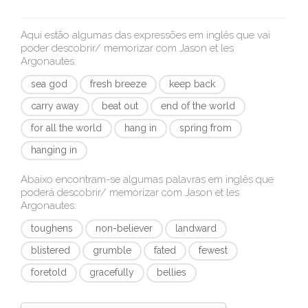
Aqui estão algumas das expressões em inglês que vai
poder descobrir/ memorizar com
Jason et les
Argonautes
:
sea god
fresh breeze
keep back
carry away
beat out
end of the world
for all the world
hang in
spring from
hanging in
Abaixo encontram-se algumas palavras em inglês que
poderá descobrir/ memorizar com
Jason et les
Argonautes
:
toughens
non-believer
landward
blistered
grumble
fated
fewest
foretold
gracefully
bellies