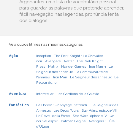
Argonautes: uma lista de vocabulário pessoal
para guardar as palavras que pretende aprender,
fácil navegação nas legendas, pronúncia lenta
dos diálogos...
Veja outros filmes nas mesmas categorias:
Ação
Inception
The Dark Knight : Le Chevalier
noir
Avengers
Avatar
The Dark Knight
Rises
Matrix
Hunger Games
Iron Man 3
Le
Seigneur des anneaux : La Communauté de
l'anneau
Iron Man
Le Seigneur des anneaux : Le
Retour du roi
Aventura
Interstellar
Les Gardiens de la Galaxie
Fantástico
Le Hobbit : Un voyage inattendu
Le Seigneur des
Anneaux : Les Deux Tours
Star Wars, épisode VII :
Le Réveil de la Force
Star Wars, épisode IV : Un
nouvel espoir
Batman Begins
Avengers : L'Ère
d'Ultron