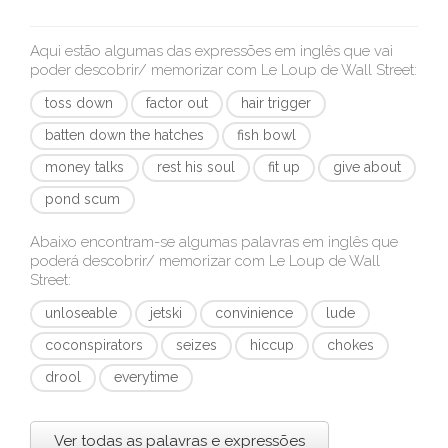
Aqui estão algumas das expressões em inglês que vai
poder descobrir/ memorizar com
Le Loup de Wall Street
:
toss down
factor out
hair trigger
batten down the hatches
fish bowl
money talks
rest his soul
fit up
give about
pond scum
Abaixo encontram-se algumas palavras em inglês que
poderá descobrir/ memorizar com
Le Loup de Wall
Street
:
unloseable
jetski
convinience
lude
coconspirators
seizes
hiccup
chokes
drool
everytime
Ver todas as palavras e expressões