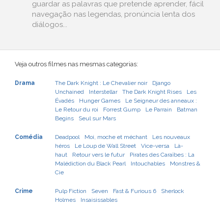
guardar as palavras que pretende aprender, fácil
navegação nas legendas, pronúncia lenta dos
diálogos...
Veja outros filmes nas mesmas categorias:
Drama
The Dark Knight : Le Chevalier noir
Django
Unchained
Interstellar
The Dark Knight Rises
Les
Évadés
Hunger Games
Le Seigneur des anneaux :
Le Retour du roi
Forrest Gump
Le Parrain
Batman
Begins
Seul sur Mars
Comédia
Deadpool
Moi, moche et méchant
Les nouveaux
héros
Le Loup de Wall Street
Vice-versa
Là-
haut
Retour vers le futur
Pirates des Caraïbes : La
Malédiction du Black Pearl
Intouchables
Monstres &
Cie
Crime
Pulp Fiction
Seven
Fast & Furious 6
Sherlock
Holmes
Insaisissables