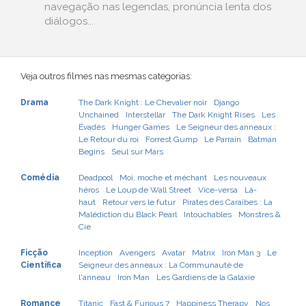
navegação nas legendas, pronúncia lenta dos
diálogos...
Veja outros filmes nas mesmas categorias:
Drama
The Dark Knight : Le Chevalier noir
Django
Unchained
Interstellar
The Dark Knight Rises
Les
Évadés
Hunger Games
Le Seigneur des anneaux :
Le Retour du roi
Forrest Gump
Le Parrain
Batman
Begins
Seul sur Mars
Comédia
Deadpool
Moi, moche et méchant
Les nouveaux
héros
Le Loup de Wall Street
Vice-versa
Là-
haut
Retour vers le futur
Pirates des Caraïbes : La
Malédiction du Black Pearl
Intouchables
Monstres &
Cie
Ficção
Inception
Avengers
Avatar
Matrix
Iron Man 3
Le
Científica
Seigneur des anneaux : La Communauté de
l'anneau
Iron Man
Les Gardiens de la Galaxie
Romance
Titanic
Fast & Furious 7
Happiness Therapy
Nos