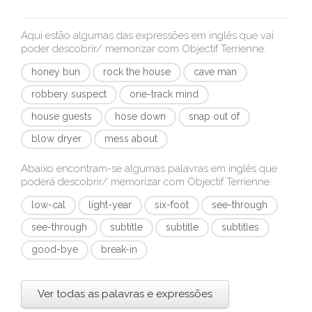
Aqui estão algumas das expressões em inglês que vai
poder descobrir/ memorizar com
Objectif Terrienne
:
honey bun
rock the house
cave man
robbery suspect
one-track mind
house guests
hose down
snap out of
blow dryer
mess about
Abaixo encontram-se algumas palavras em inglês que
poderá descobrir/ memorizar com
Objectif Terrienne
:
low-cal
light-year
six-foot
see-through
see-through
subtitle
subtitle
subtitles
good-bye
break-in
Ver todas as palavras e expressões