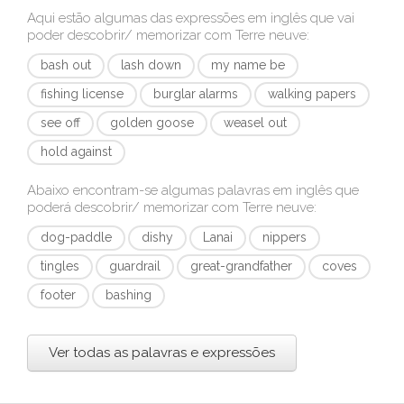
Aqui estão algumas das expressões em inglês que vai
poder descobrir/ memorizar com
Terre neuve
:
bash out
lash down
my name be
fishing license
burglar alarms
walking papers
see off
golden goose
weasel out
hold against
Abaixo encontram-se algumas palavras em inglês que
poderá descobrir/ memorizar com
Terre neuve
:
dog-paddle
dishy
Lanai
nippers
tingles
guardrail
great-grandfather
coves
footer
bashing
Ver todas as palavras e expressões