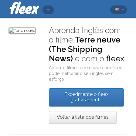
Aprenda Inglês com
o filme
Terre neuve
(The Shipping
News)
e com o
fleex
Ao ver o filme
Terre neuve
com
fleex
,
pode melhorar o seu inglês sem
esforço
Experimente o fleex
gratuitamente
Voltar à lista dos filmes