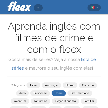
Aprenda inglês com
filmes de crime e
com o fleex
Gosta mais de séries? Veja a nossa
lista de
séries
e melhore o seu inglês com elas!
Categorias:
Todos
Animação
Drama
Comédia
Ação
Suspense
Crime
Documentário
Aventura
Fantástico
Ficção Científica
Familiar